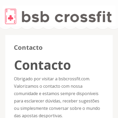
BSBCrossfit.com
Contacto
– Betting Tips
Contacto
Obrigado por visitar a bsbcrossfit.com.
Valorizamos o contacto com nossa
comunidade e estamos sempre disponíveis
para esclarecer dúvidas, receber sugestões
ou simplesmente conversar sobre o mundo
das apostas desportivas.