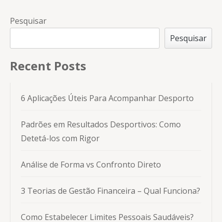
Pesquisar
Pesquisar
Recent Posts
6 Aplicações Úteis Para Acompanhar Desporto
Padrões em Resultados Desportivos: Como
Detetá-los com Rigor
Análise de Forma vs Confronto Direto
3 Teorias de Gestão Financeira – Qual Funciona?
Como Estabelecer Limites Pessoais Saudáveis?