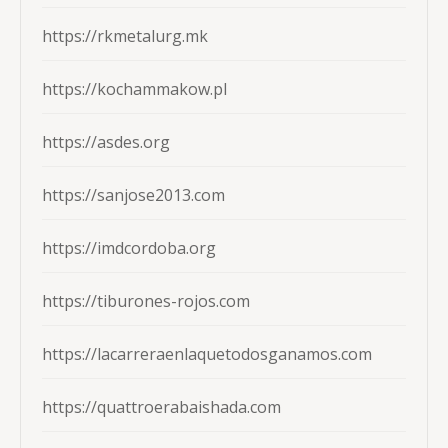
https://rkmetalurg.mk
https://kochammakow.pl
https://asdes.org
https://sanjose2013.com
https://imdcordoba.org
https://tiburones-rojos.com
https://lacarreraenlaquetodosganamos.com
https://quattroerabaishada.com