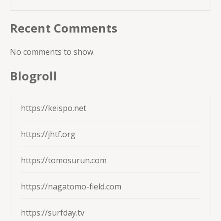
Recent Comments
No comments to show.
Blogroll
https://keispo.net
https://jhtf.org
https://tomosurun.com
https://nagatomo-field.com
https://surfday.tv