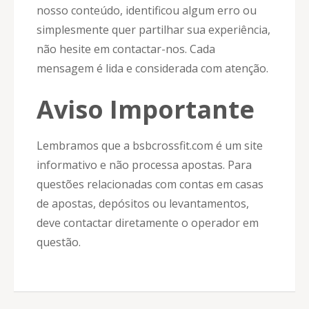
nosso conteúdo, identificou algum erro ou
simplesmente quer partilhar sua experiência,
não hesite em contactar-nos. Cada
mensagem é lida e considerada com atenção.
Aviso Importante
Lembramos que a bsbcrossfit.com é um site
informativo e não processa apostas. Para
questões relacionadas com contas em casas
de apostas, depósitos ou levantamentos,
deve contactar diretamente o operador em
questão.